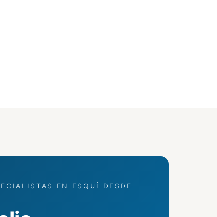
PECIALISTAS EN ESQUÍ DESDE