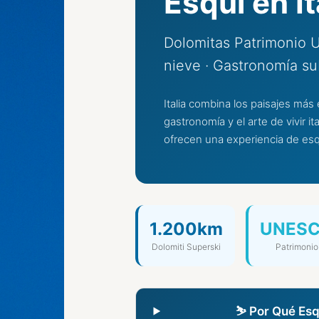
Esquí en It
Dolomitas Patrimonio U
nieve · Gastronomía su
Italia combina los paisajes más
gastronomía y el arte de vivir 
ofrecen una experiencia de esqu
1.200km
UNES
Dolomiti Superski
Patrimonio
⛷️ Por Qué Esqu