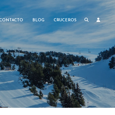
CONTACTO
BLOG
CRUCEROS