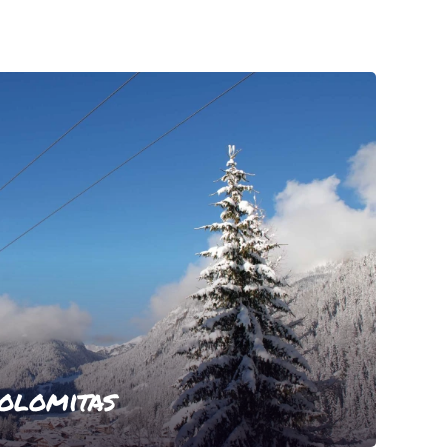
Dolomitas