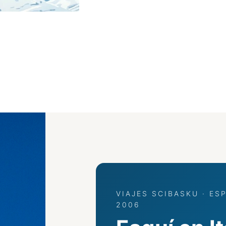
VIAJES SCIBASKU · ES
2006