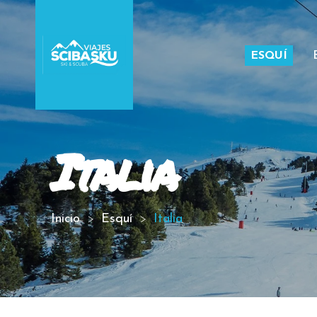
ESQUÍ
Italia
Inicio
Esquí
Italia