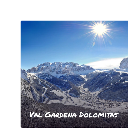
Val Gardena Dolomitas