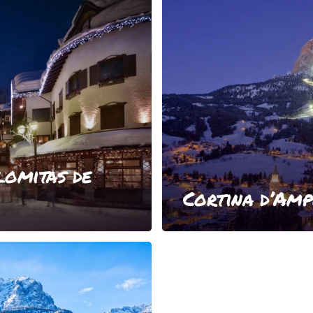
lomitas de
Cortina d’Am