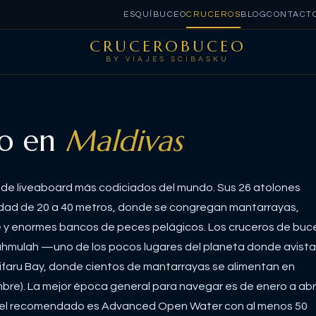
ESQUÍ
BUCEO
CRUCEROS
BLOG
CONTACT
CRUCEROBUCEO
BY VIAJES SCIBASKU
eo en
Maldivas
os de liveaboard más codiciados del mundo. Sus 26 atolones
ilidad de 20 a 40 metros, donde se congregan mantarrayas,
ife y enormes bancos de peces pelágicos. Los cruceros de buc
hmulah —uno de los pocos lugares del planeta donde avista
ifaru Bay, donde cientos de mantarrayas se alimentan en
e). La mejor época general para navegar es de enero a abri
l nivel recomendado es Advanced Open Water con al menos 50