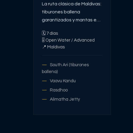
La ruta clásica de Maldivas:
tiburones ballena
garantizados y mantas en
temporada
🗓
7
días
🎚
Open Water / Advanced
📍
Maldivas
South Ari (tiburones
ballena)
Vaavu Kandu
Rasdhoo
Alimatha Jetty