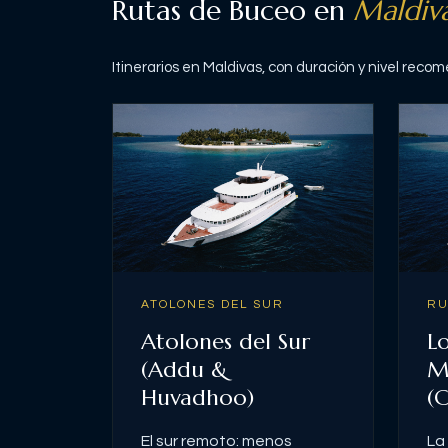
Rutas de Buceo en
Maldiv
Itinerarios en
Maldivas
, con duración y nivel reco
ATOLONES DEL SUR
RU
Atolones del Sur
L
(Addu &
M
Huvadhoo)
(
El sur remoto: menos
La