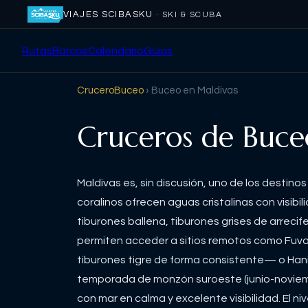
VIAJES SCIBASKU
· SKI & SCUBA
Rutas
Barcos
Calendario
Guías
CruceroBuceo
› Buceo en
Maldivas
Cruceros de Buc
Maldivas es, sin discusión, uno de los destin
coralinos ofrecen aguas cristalinas con visib
tiburones ballena, tiburones grises de arrec
permiten acceder a sitios remotos como Fuva
tiburones tigre de forma consistente— o Han
temporada de monzón suroeste (junio-noviembr
con mar en calma y excelente visibilidad. E