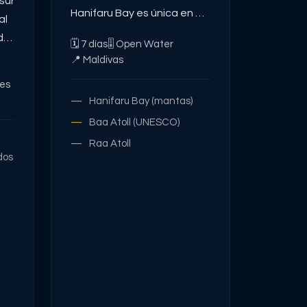
sur
Hanifaru Bay es única en el
al
mundo
de
🗓
7
días
🎚
Open Water
📍
Maldivas
co
nes
 o
Hanifaru Bay (mantas)
NO
Baa Atoll (UNESCO)
os
Raa Atoll
o
dos