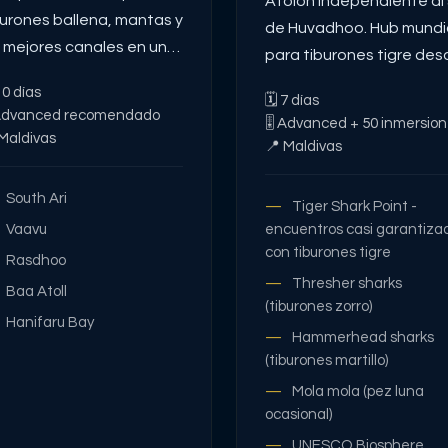
Atolón independiente al 
burones ballena, mantas y
de Huvadhoo. Hub mundi
s mejores canales en un
para tiburones tigre des
o viaje
la orilla y desde barco.
10
días
🗓
7
días
Requiere vuelo domésti
dvanced recomendado
🎚
Advanced + 50 inmersio
Malé→Fuvahmulah (FVM)
Maldivas
📍
Maldivas
extensión desde Addu. 
se combina con itinerari
South Ari
Tiger Shark Point -
clásicos Addu+Huvadho
Vaavu
encuentros casi garantiza
— destino propio.
con tiburones tigre
Rasdhoo
Thresher sharks
Baa Atoll
(tiburones zorro)
Hanifaru Bay
Hammerhead sharks
(tiburones martillo)
Mola mola (pez luna
ocasional)
UNESCO Biosphere