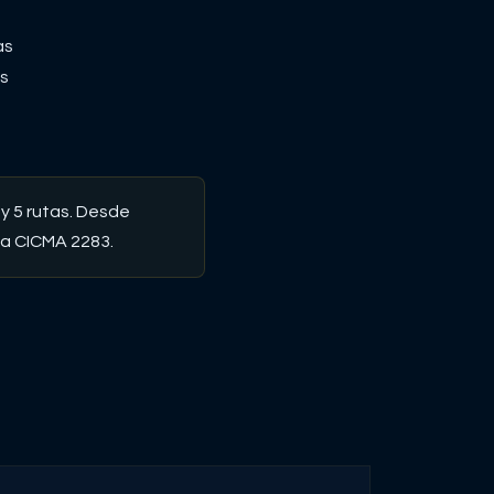
as
os
y 5 rutas
. Desde
ia CICMA 2283.