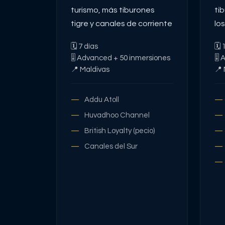
turismo, más tiburones
ti
tigre y canales de corriente
lo
sol
🗓
7
días
🗓
🎚
Advanced + 50 inmersiones
🎚
A
📍
Maldivas
📍
Addu Atoll
Huvadhoo Channel
British Loyalty (pecio)
Canales del Sur