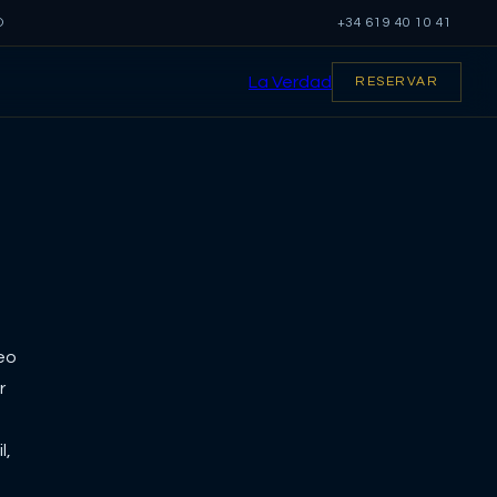
O
+34 619 40 10 41
La Verdad
RESERVAR
eo
r
l,